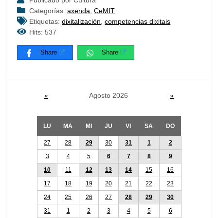
Publicado por Cultura
Categorías:
axenda
,
CeMIT
Etiquetas:
dixitalización
,
competencias dixitais
Hits: 537
Share
Share
«
Agosto 2026
»
LU
MA
MI
JU
VI
SA
DO
27
28
29
30
31
1
2
3
4
5
6
7
8
9
10
11
12
13
14
15
16
17
18
19
20
21
22
23
24
25
26
27
28
29
30
31
1
2
3
4
5
6