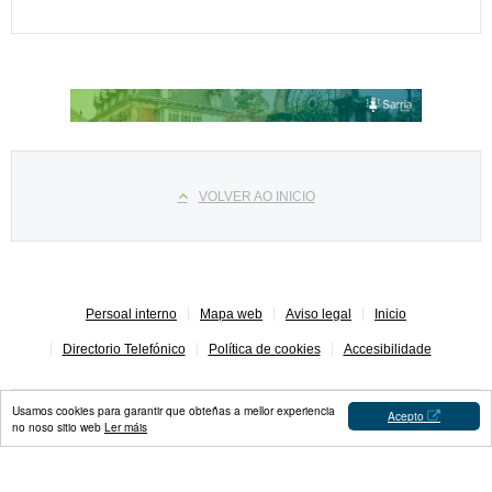
Select your language
VOLVER AO INICIO
Persoal interno
Mapa web
Aviso legal
Inicio
Directorio Telefónico
Política de cookies
Accesibilidade
Usamos cookies para garantir que obteñas a mellor experiencia
Acepto
no noso sitio web
Ler máis
Concello de Sarria © 2023