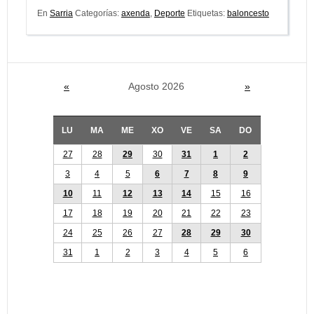
En
Sarria
Categorías:
axenda
,
Deporte
Etiquetas:
baloncesto
«
Agosto 2026
»
LU
MA
ME
XO
VE
SA
DO
27
28
29
30
31
1
2
3
4
5
6
7
8
9
10
11
12
13
14
15
16
17
18
19
20
21
22
23
24
25
26
27
28
29
30
31
1
2
3
4
5
6