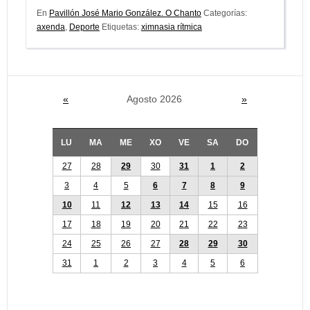
En
Pavillón José Mario González. O Chanto
Categorías:
axenda
,
Deporte
Etiquetas:
ximnasia rítmica
«
Agosto 2026
»
LU
MA
ME
XO
VE
SA
DO
27
28
29
30
31
1
2
3
4
5
6
7
8
9
10
11
12
13
14
15
16
17
18
19
20
21
22
23
24
25
26
27
28
29
30
31
1
2
3
4
5
6