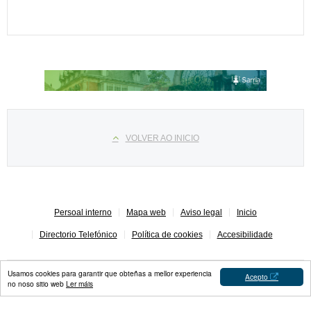
Select your language
VOLVER AO INICIO
Persoal interno
Mapa web
Aviso legal
Inicio
Directorio Telefónico
Política de cookies
Accesibilidade
Usamos cookies para garantir que obteñas a mellor experiencia
Acepto
no noso sitio web
Ler máis
Concello de Sarria © 2023