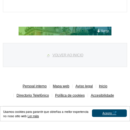
Select your language
VOLVER AO INICIO
Persoal interno
Mapa web
Aviso legal
Inicio
Directorio Telefónico
Política de cookies
Accesibilidade
Usamos cookies para garantir que obteñas a mellor experiencia
Acepto
no noso sitio web
Ler máis
Concello de Sarria © 2023