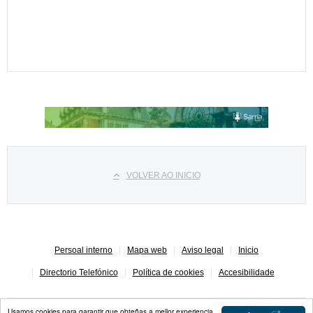
Select your language
VOLVER AO INICIO
Persoal interno
Mapa web
Aviso legal
Inicio
Directorio Telefónico
Política de cookies
Accesibilidade
Usamos cookies para garantir que obteñas a mellor experiencia