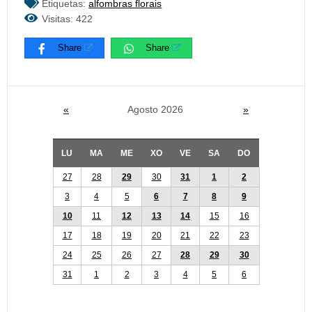
Etiquetas:
alfombras florais
Visitas: 422
Share
Share
«
Agosto 2026
»
LU
MA
ME
XO
VE
SA
DO
27
28
29
30
31
1
2
3
4
5
6
7
8
9
10
11
12
13
14
15
16
17
18
19
20
21
22
23
24
25
26
27
28
29
30
31
1
2
3
4
5
6