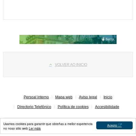
Select your language
VOLVER AO INICIO
Persoal interno
Mapa web
Aviso legal
Inicio
Directorio Telefónico
Política de cookies
Accesibilidade
Usamos cookies para garantir que obteñas a mellor experiencia
Acepto
no noso sitio web
Ler máis
Concello de Sarria © 2023