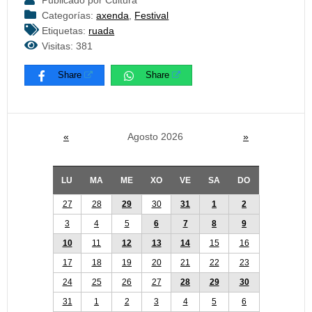
Publicado por Cultura
Categorías:
axenda
,
Festival
Etiquetas:
ruada
Visitas: 381
Share
Share
«
Agosto 2026
»
LU
MA
ME
XO
VE
SA
DO
27
28
29
30
31
1
2
3
4
5
6
7
8
9
10
11
12
13
14
15
16
17
18
19
20
21
22
23
24
25
26
27
28
29
30
31
1
2
3
4
5
6