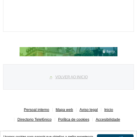
Select your language
VOLVER AO INICIO
Persoal interno
Mapa web
Aviso legal
Inicio
Directorio Telefónico
Política de cookies
Accesibilidade
Usamos cookies para garantir que obteñas a mellor experiencia