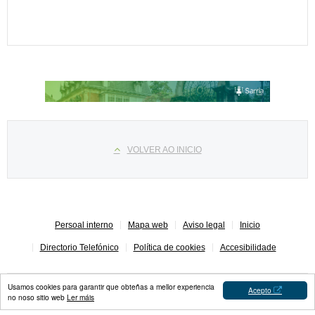
Select your language
VOLVER AO INICIO
Persoal interno
Mapa web
Aviso legal
Inicio
Directorio Telefónico
Política de cookies
Accesibilidade
Usamos cookies para garantir que obteñas a mellor experiencia
Acepto
no noso sitio web
Ler máis
Concello de Sarria © 2023