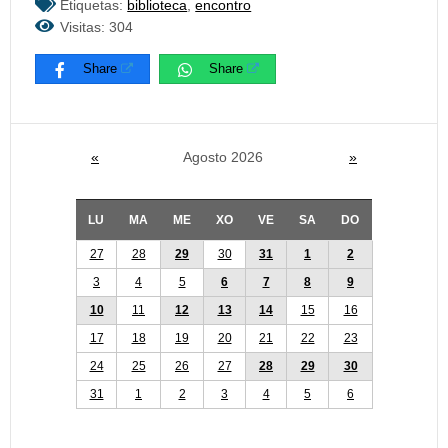
Etiquetas:
biblioteca
,
encontro
Visitas: 304
Share
Share
«
Agosto 2026
»
LU
MA
ME
XO
VE
SA
DO
27
28
29
30
31
1
2
3
4
5
6
7
8
9
10
11
12
13
14
15
16
17
18
19
20
21
22
23
24
25
26
27
28
29
30
31
1
2
3
4
5
6