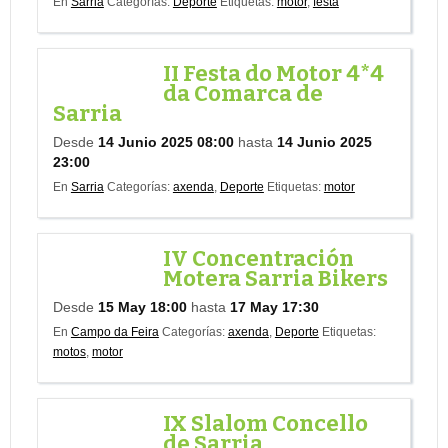
En
Sarria
Categorías:
Deporte
Etiquetas:
motor
,
festa
II Festa do Motor 4*4
da Comarca de
Sarria
Desde
14 Junio 2025 08:00
hasta
14 Junio 2025
23:00
En
Sarria
Categorías:
axenda
,
Deporte
Etiquetas:
motor
IV Concentración
Motera Sarria Bikers
Desde
15 May 18:00
hasta
17 May 17:30
En
Campo da Feira
Categorías:
axenda
,
Deporte
Etiquetas:
motos
,
motor
IX Slalom Concello
de Sarria