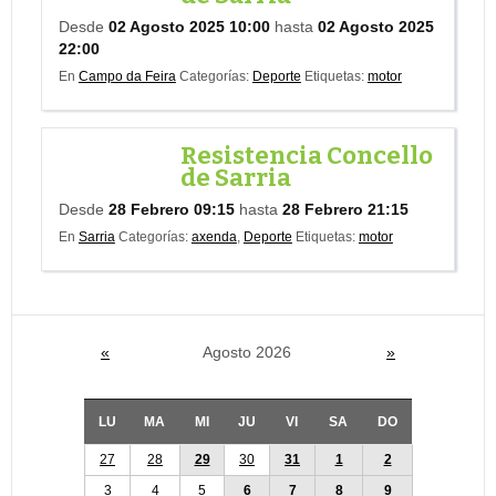
Desde
02 Agosto 2025 10:00
hasta
02 Agosto 2025
22:00
En
Campo da Feira
Categorías:
Deporte
Etiquetas:
motor
Resistencia Concello
de Sarria
Desde
28 Febrero 09:15
hasta
28 Febrero 21:15
En
Sarria
Categorías:
axenda
,
Deporte
Etiquetas:
motor
«
Agosto 2026
»
LU
MA
MI
JU
VI
SA
DO
27
28
29
30
31
1
2
3
4
5
6
7
8
9