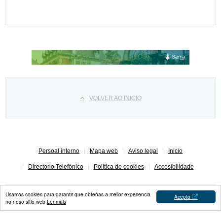
Select your language
VOLVER AO INICIO
Persoal interno
Mapa web
Aviso legal
Inicio
Directorio Telefónico
Política de cookies
Accesibilidade
Usamos cookies para garantir que obteñas a mellor experiencia
Acepto
no noso sitio web
Ler máis
Concello de Sarria © 2023