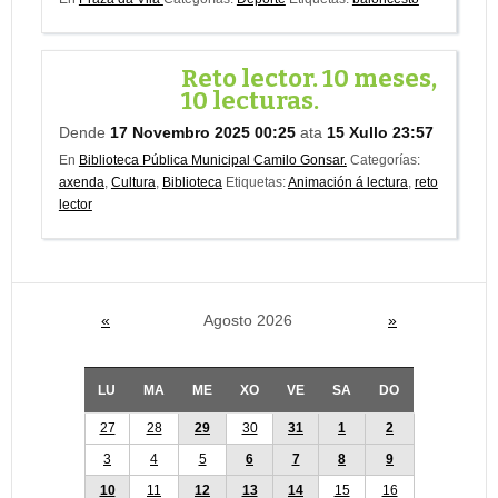
Reto lector. 10 meses,
10 lecturas.
Dende
17 Novembro 2025 00:25
ata
15 Xullo 23:57
En
Biblioteca Pública Municipal Camilo Gonsar.
Categorías:
axenda
,
Cultura
,
Biblioteca
Etiquetas:
Animación á lectura
,
reto
lector
«
Agosto 2026
»
LU
MA
ME
XO
VE
SA
DO
27
28
29
30
31
1
2
3
4
5
6
7
8
9
10
11
12
13
14
15
16