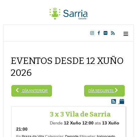
EVENTOS DESDE 12 XUÑO
2026
DÍA ANTERIOR
DÍA SEGUINTE
3 x 3 Vila de Sarria
Dende
12 Xuño 12:00
ata
13 Xuño
21:00
En
Praza da Vila
Categorías:
Deporte
Etiquetas:
baloncesto