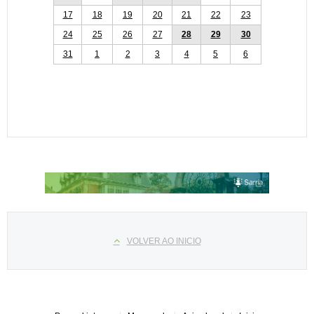
17
18
19
20
21
22
23
24
25
26
27
28
29
30
31
1
2
3
4
5
6
Select your language
VOLVER AO INICIO