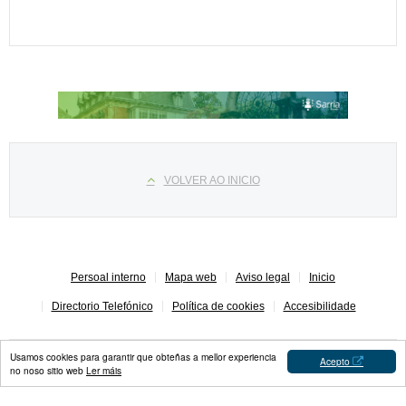
Select your language
VOLVER AO INICIO
Persoal interno
Mapa web
Aviso legal
Inicio
Directorio Telefónico
Política de cookies
Accesibilidade
Usamos cookies para garantir que obteñas a mellor experiencia
Acepto
no noso sitio web
Ler máis
Concello de Sarria © 2023