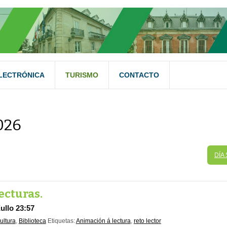
LECTRÓNICA
TURISMO
CONTACTO
026
DÍA
lecturas.
ullo 23:57
ultura
,
Biblioteca
Etiquetas:
Animación á lectura
,
reto lector