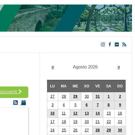
«
Agosto 2026
»
LU
MA
ME
XO
VE
SA
DO
 SEGUINTE
27
28
29
30
31
1
2
3
4
5
6
7
8
9
10
11
12
13
14
15
16
17
18
19
20
21
22
23
24
25
26
27
28
29
30