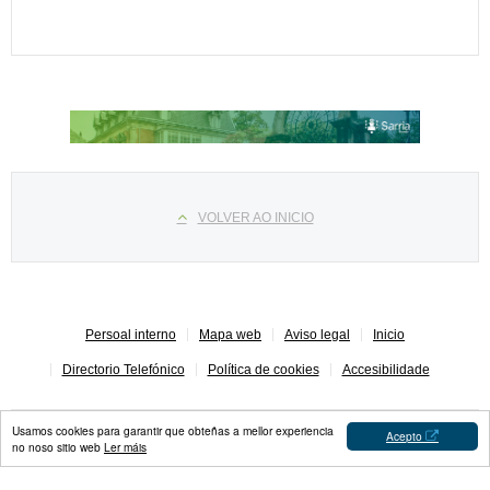
Select your language
VOLVER AO INICIO
Persoal interno
Mapa web
Aviso legal
Inicio
Directorio Telefónico
Política de cookies
Accesibilidade
Usamos cookies para garantir que obteñas a mellor experiencia
Acepto
no noso sitio web
Ler máis
Concello de Sarria © 2023