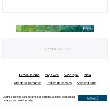
Select your language
VOLVER AO INICIO
Persoal interno
Mapa web
Aviso legal
Inicio
Directorio Telefónico
Política de cookies
Accesibilidade
Usamos cookies para garantir que obteñas a mellor experiencia
Acepto
no noso sitio web
Ler máis
Concello de Sarria © 2023