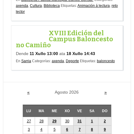
axenda
,
Cultura
,
Biblioteca
Etiquetas:
Animación á lectura
,
reto
lector
XVIII Edición del
Campus Baloncesto
no Camiño
Dende
11 Xullo 13:00
ata
18 Xullo 14:43
En
Sarria
Categorías:
axenda
,
Deporte
Etiquetas:
baloncesto
«
Agosto 2026
»
LU
MA
ME
XO
VE
SA
DO
27
28
29
30
31
1
2
3
4
5
6
7
8
9