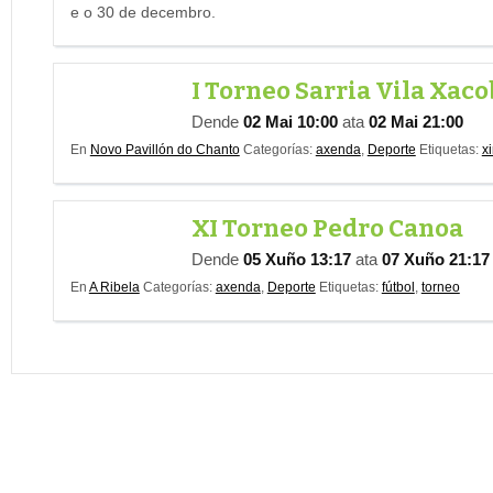
e o 30 de decembro.
I Torneo Sarria Vila Xac
Dende
02 Mai 10:00
ata
02 Mai 21:00
En
Novo Pavillón do Chanto
Categorías:
axenda
,
Deporte
Etiquetas:
x
XI Torneo Pedro Canoa
Dende
05 Xuño 13:17
ata
07 Xuño 21:17
En
A Ribela
Categorías:
axenda
,
Deporte
Etiquetas:
fútbol
,
torneo