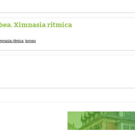
obea. Ximnasia rítmica
imnasia rítmica
,
torneo