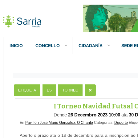
INICIO
CONCELLO
CIDADANÍA
SEDE E
Nombre
Contiene
ETIQUETA
ES
TORNEO
I Torneo Navidad Futsal C
Dende
26 Decembro 2023 10:00
ata
30 
En
Pavillón José Mario González. O Chanto
Categorías:
Deporte
Etiqu
Aberto o prazo ata o 19 de decembro para a inscripción ao I