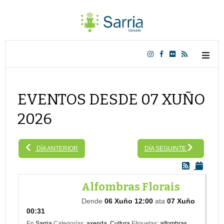
EVENTOS DESDE 07 XUÑO
2026
DÍA ANTERIOR
DÍA SEGUINTE
Alfombras Florais
Dende
06 Xuño 12:00
ata
07 Xuño
00:31
En
Sarria
Categorías:
axenda
,
Cultura
Etiquetas:
alfombras