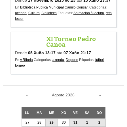
Dende
17 Novembro 2025 00:25
ata
15 Xullo 23:57
En
Biblioteca Pública Municipal Camilo Gonsar.
Categorías:
axenda
,
Cultura
,
Biblioteca
Etiquetas:
Animación á lectura
,
reto
lector
XI Torneo Pedro
Canoa
Dende
05 Xuño 13:17
ata
07 Xuño 21:17
En
A Ribela
Categorías:
axenda
,
Deporte
Etiquetas:
fútbol
,
torneo
«
Agosto 2026
»
LU
MA
ME
XO
VE
SA
DO
27
28
29
30
31
1
2